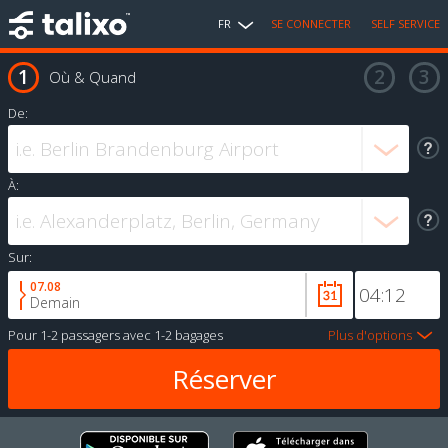
FR
SE CONNECTER
SELF SERVICE
Où & Quand
De:
À:
Sur:
07.08
Demain
Pour
1-2 passagers
avec
1-2 bagages
Plus d'options