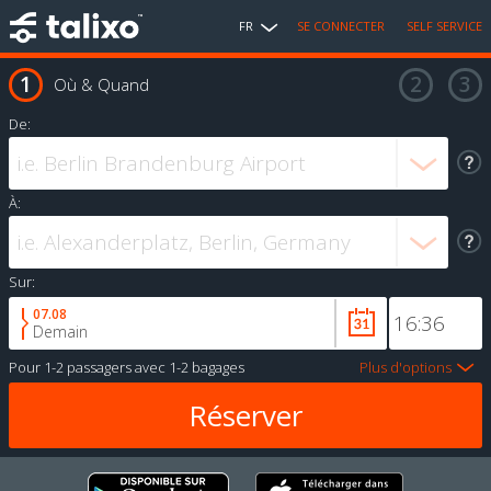
FR
SE CONNECTER
SELF SERVICE
Où & Quand
De:
À:
Sur:
07.08
Demain
Pour
1-2 passagers
avec
1-2 bagages
Plus d'options