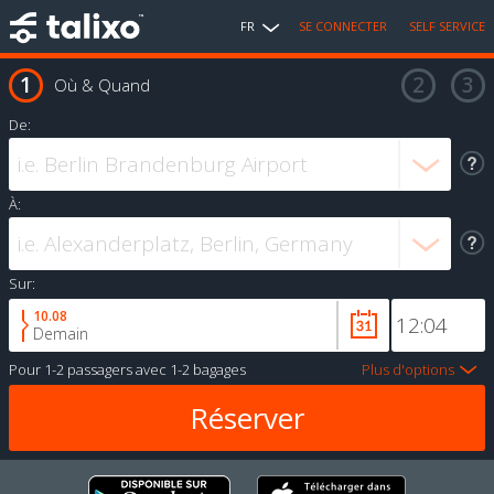
FR
SE CONNECTER
SELF SERVICE
Où & Quand
De:
À:
Sur:
10.08
Demain
Pour
1-2 passagers
avec
1-2 bagages
Plus d'options