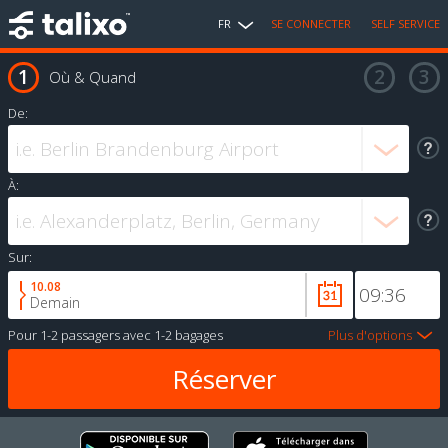
FR
SE CONNECTER
SELF SERVICE
Où & Quand
De:
À:
Sur:
10.08
Demain
Pour
1-2 passagers
avec
1-2 bagages
Plus d'options