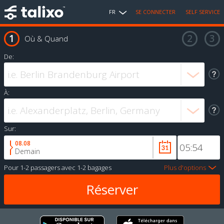
FR
SE CONNECTER
SELF SERVICE
Où & Quand
De:
À:
Sur:
08.08
Demain
Pour
1-2 passagers
avec
1-2 bagages
Plus d'options