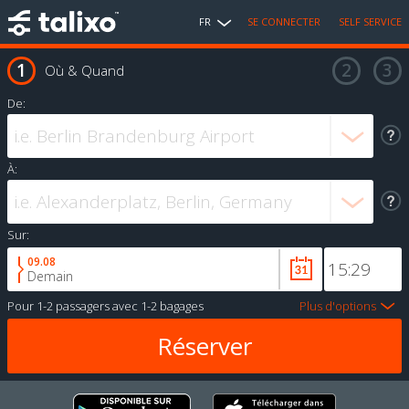
FR
SE CONNECTER
SELF SERVICE
Où & Quand
De:
À:
Sur:
09.08
Demain
Pour
1-2 passagers
avec
1-2 bagages
Plus d'options