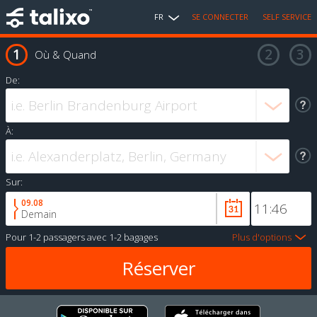
FR
SE CONNECTER
SELF SERVICE
Où & Quand
De:
À:
Sur:
09.08
Demain
Pour
1-2 passagers
avec
1-2 bagages
Plus d'options