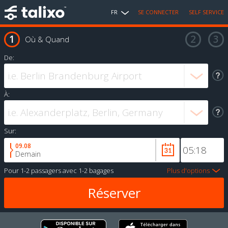
FR
SE CONNECTER
SELF SERVICE
Où & Quand
De:
À:
Sur:
09.08
Demain
Pour
1-2 passagers
avec
1-2 bagages
Plus d'options