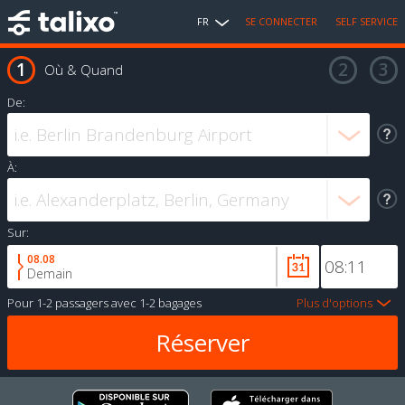
FR
SE CONNECTER
SELF SERVICE
Où & Quand
De:
À:
Sur:
08.08
Demain
Pour
1-2 passagers
avec
1-2 bagages
Plus d'options