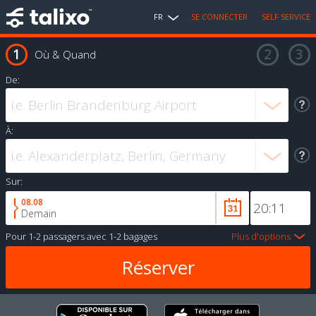
FR
SE CONNECTER
SELF SERVICE
Où & Quand
De:
À:
Sur:
08.08
Demain
Pour
1-2 passagers
avec
1-2 bagages
Plus d'options