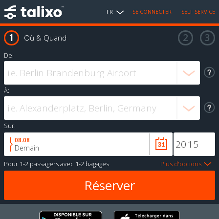
FR
SE CONNECTER
SELF SERVICE
Où & Quand
De:
À:
Sur:
08.08
Demain
Pour
1-2 passagers
avec
1-2 bagages
Plus d'options