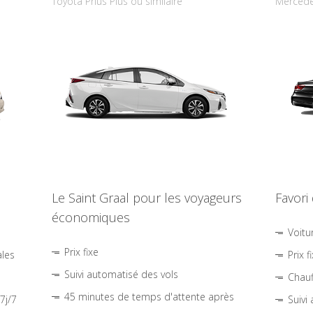
Toyota Prius Plus ou similaire
Mercede
Le Saint Graal pour les voyageurs
Favori
économiques
Voitu
Prix fixe
ales
Prix f
Suivi automatisé des vols
Chauf
45 minutes de temps d'attente après
7j/7
Suivi