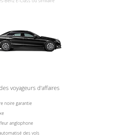
s-Benz E-Class ou similaire
 des voyageurs d'affaires
re noire garantie
ixe
feur anglophone
 automatisé des vols