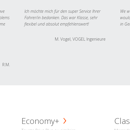
ave
Ich möchte mich für den super Service Ihrer
We we
oblems
Fahrer/in bedanken. Das war Klasse, sehr
would
 me
flexibel und absolut empfehlenswert!
in Ge
M. Vogel, VOGEL Ingenieure
R.M.
Economy+
Clas