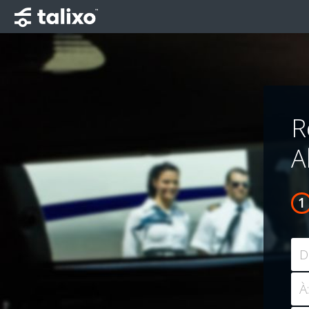
R
A
D
À: