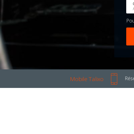
Po
Mobile Talixo
Rése