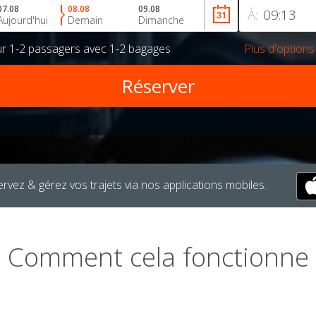
07.08
08.08
09.08
À:
Aujourd'hui
Demain
Dimanche
ur
1-2 passagers
avec
1-2 bagages
Plus d'options
rvez & gérez vos trajets via nos applications mobiles.
Comment cela fonctionne