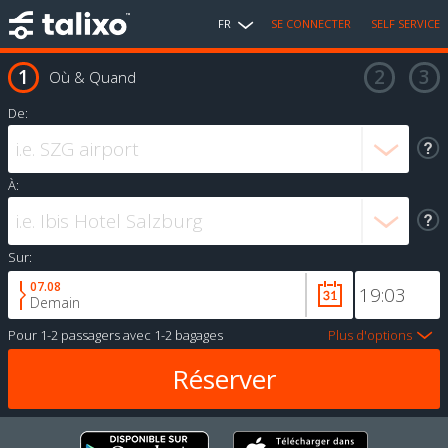
FR
SE CONNECTER
SELF SERVICE
Où & Quand
De:
À:
Sur:
07.08
Demain
Pour
1-2 passagers
avec
1-2 bagages
Plus d'options