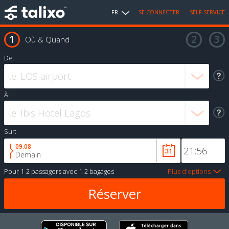
FR
SE CONNECTER
SELF SERVICE
Où & Quand
De:
À:
Sur:
09.08
Demain
Pour
1-2 passagers
avec
1-2 bagages
Plus d'options