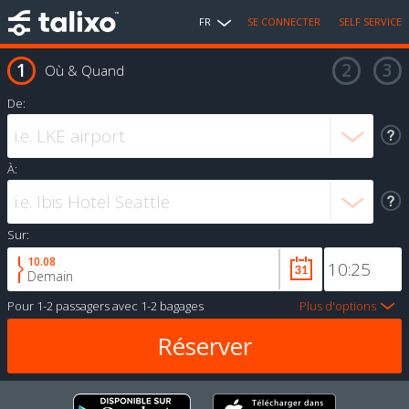
FR
SE CONNECTER
SELF SERVICE
Où & Quand
De:
À:
Sur:
10.08
Demain
Pour
1-2 passagers
avec
1-2 bagages
Plus d'options