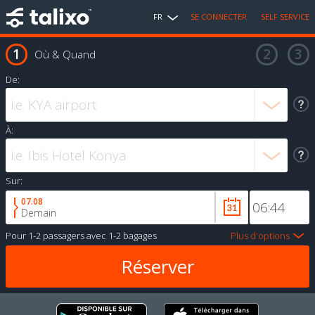
FR
SE CONNECTER
SELF SERVICE
Où & Quand
De:
À:
Sur:
07.08
Demain
Pour
1-2 passagers
avec
1-2 bagages
Plus d'options