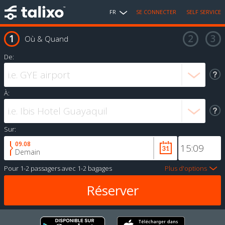
FR
SE CONNECTER
SELF SERVICE
Où & Quand
De:
À:
Sur:
09.08
Demain
Pour
1-2 passagers
avec
1-2 bagages
Plus d'options