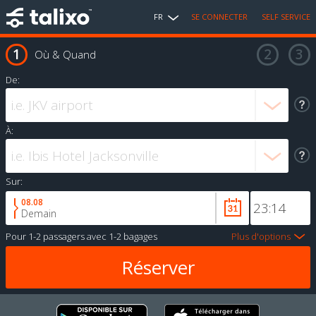
FR
SE CONNECTER
SELF SERVICE
Où & Quand
De:
À:
Sur:
08.08
Demain
Pour
1-2 passagers
avec
1-2 bagages
Plus d'options