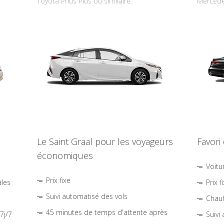
Toyota Prius Plus ou similaire
Mercede
Le Saint Graal pour les voyageurs
Favori
économiques
Voitu
Prix fixe
ales
Prix f
Suivi automatisé des vols
Chauf
45 minutes de temps d'attente après
7j/7
Suivi