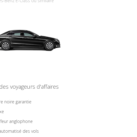
s-Benz E-Class ou similaire
 des voyageurs d'affaires
re noire garantie
ixe
feur anglophone
 automatisé des vols