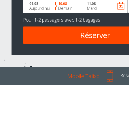
09.08
10.08
11.08
Aujourd'hui
Demain
Mardi
Pour
1-2 passagers
avec
1-2 bagages
Mobile Talixo
Rése