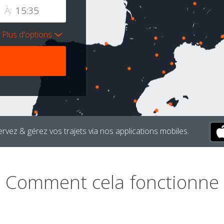
À:
Plus d'options
rvez & gérez vos trajets via nos applications mobiles.
Comment cela fonctionne