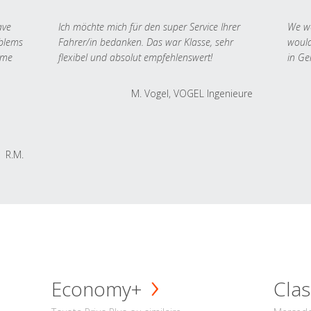
ave
Ich möchte mich für den super Service Ihrer
We we
oblems
Fahrer/in bedanken. Das war Klasse, sehr
would
 me
flexibel und absolut empfehlenswert!
in Ge
M. Vogel, VOGEL Ingenieure
R.M.
Economy+
Clas