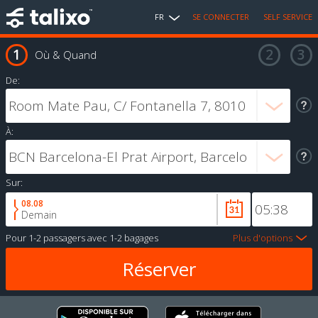
FR
SE CONNECTER
SELF SERVICE
Où & Quand
De:
À:
Sur:
08.08
Demain
Pour
1-2 passagers
avec
1-2 bagages
Plus d'options