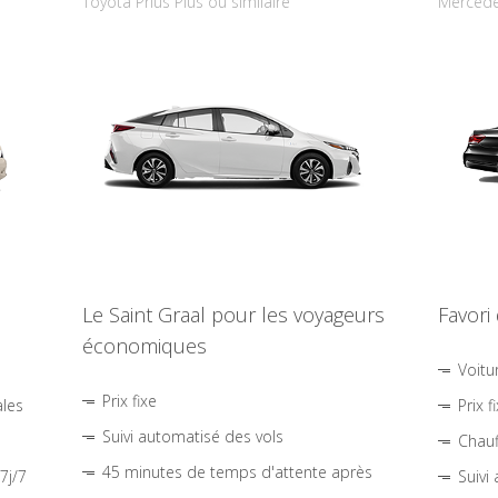
Toyota Prius Plus ou similaire
Mercede
Le Saint Graal pour les voyageurs
Favori
économiques
Voitu
Prix fixe
ales
Prix f
Suivi automatisé des vols
Chauf
45 minutes de temps d'attente après
7j/7
Suivi