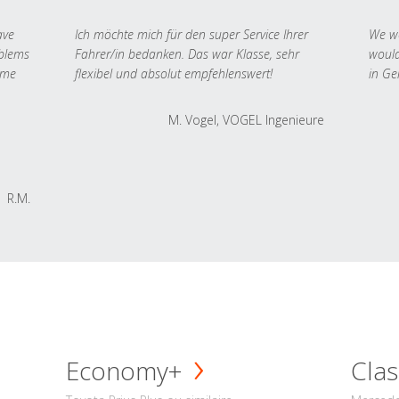
ave
Ich möchte mich für den super Service Ihrer
We we
oblems
Fahrer/in bedanken. Das war Klasse, sehr
would
 me
flexibel und absolut empfehlenswert!
in Ge
M. Vogel, VOGEL Ingenieure
R.M.
Economy+
Clas