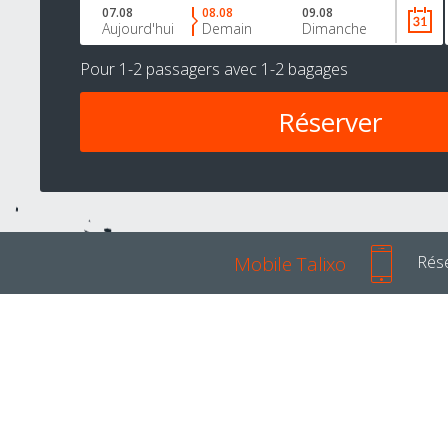
07.08
08.08
09.08
Aujourd'hui
Demain
Dimanche
Pour
1-2 passagers
avec
1-2 bagages
Mobile Talixo
Rése