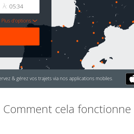
À:
Plus d'options
rvez & gérez vos trajets via nos applications mobiles.
Comment cela fonctionne