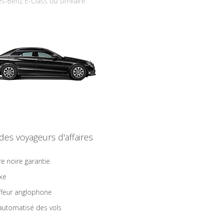
s-Benz E-Class ou similaire
 des voyageurs d'affaires
re noire garantie
ixe
feur anglophone
 automatisé des vols