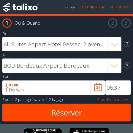
FR
SE CONNECTER
SELF SERVICE
Où & Quand
De:
À:
Sur:
07.08
Demain
Pour
1-2 passagers
avec
1-2 bagages
Plus d'options