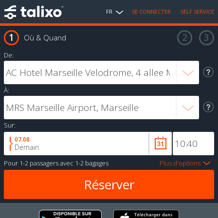
FR
SE CONNECTER
SELF SERVICE
Où & Quand
De:
À:
Sur:
07.08
Demain
Pour
1-2 passagers
avec
1-2 bagages
Plus d'options