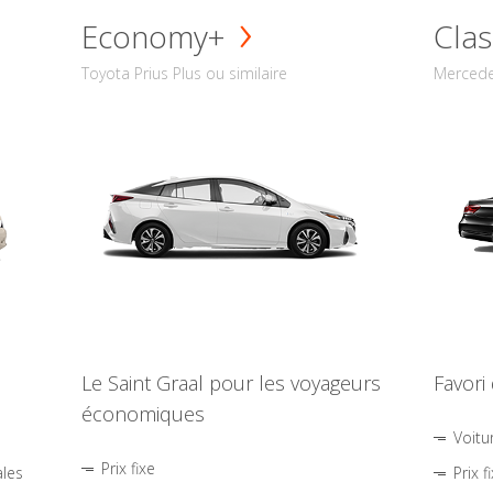
Economy+
Clas
Toyota Prius Plus ou similaire
Mercede
Le Saint Graal pour les voyageurs
Favori
économiques
Voitu
Prix fixe
ales
Prix f