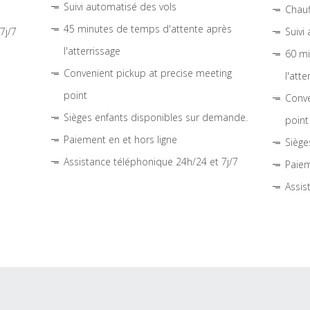
Suivi automatisé des vols
Chauf
45 minutes de temps d'attente après
7j/7
Suivi
l'atterrissage
60 mi
Convenient pickup at precise meeting
l'atte
point
Conve
Sièges enfants disponibles sur demande.
point
Paiement en et hors ligne
Siège
Assistance téléphonique 24h/24 et 7j/7
Paiem
Assis