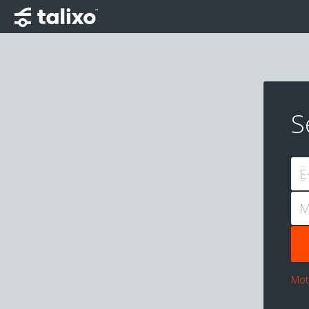
S
E
M
Mot