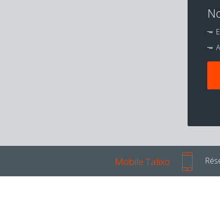
No
E
A
Mobile Talixo
Rése