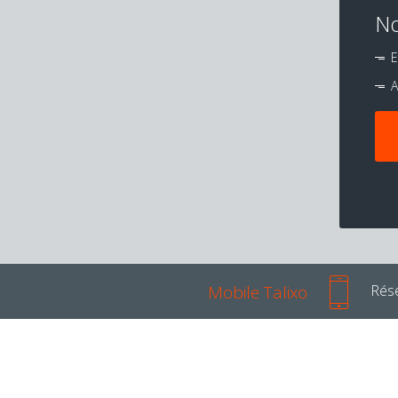
No
E
A
Mobile Talixo
Rése