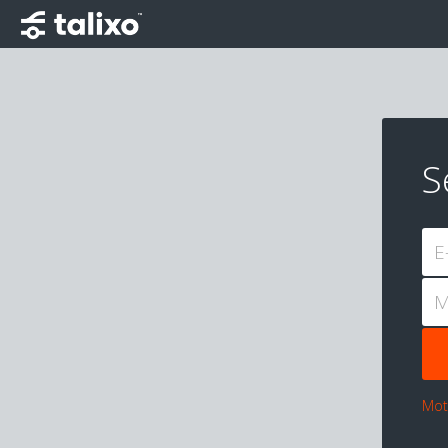
S
E
M
Mot