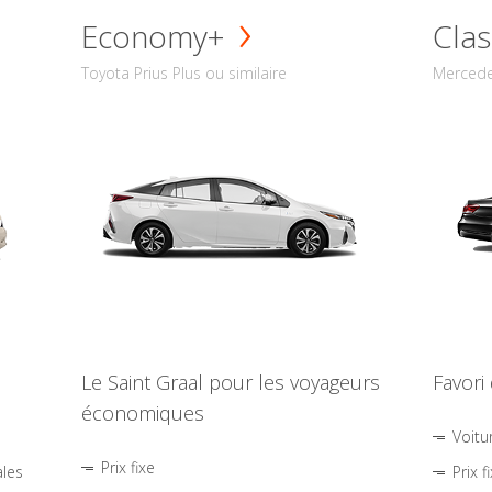
Economy+
Clas
Toyota Prius Plus ou similaire
Mercede
Le Saint Graal pour les voyageurs
Favori
économiques
Voitu
Prix fixe
ales
Prix f