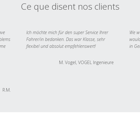
Ce que disent nos clients
ave
Ich möchte mich für den super Service Ihrer
We we
oblems
Fahrer/in bedanken. Das war Klasse, sehr
would
 me
flexibel und absolut empfehlenswert!
in Ge
M. Vogel, VOGEL Ingenieure
R.M.