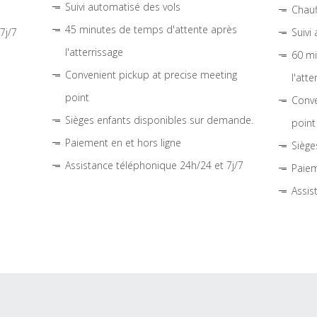
Suivi automatisé des vols
Chauf
45 minutes de temps d'attente après
7j/7
Suivi
l'atterrissage
60 mi
Convenient pickup at precise meeting
l'atte
point
Conve
Sièges enfants disponibles sur demande.
point
Paiement en et hors ligne
Siège
Assistance téléphonique 24h/24 et 7j/7
Paiem
Assis