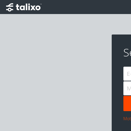
S
E
M
Mot