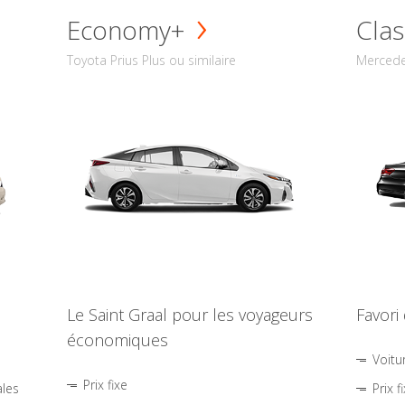
Economy+
Clas
Toyota Prius Plus ou similaire
Mercede
Le Saint Graal pour les voyageurs
Favori
économiques
Voitu
Prix fixe
ales
Prix f