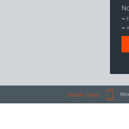
No
E
A
Mobile Talixo
Rése