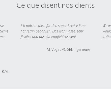
Ce que disent nos clients
ave
Ich möchte mich für den super Service Ihrer
We we
oblems
Fahrer/in bedanken. Das war Klasse, sehr
would
 me
flexibel und absolut empfehlenswert!
in Ge
M. Vogel, VOGEL Ingenieure
R.M.