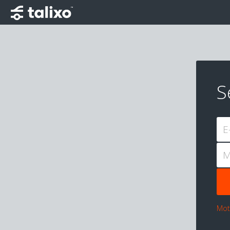
S
E
M
Mot