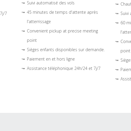
Suivi automatisé des vols
Chauf
45 minutes de temps d'attente après
7j/7
Suivi
l'atterrissage
60 mi
Convenient pickup at precise meeting
l'atte
point
Conve
Sièges enfants disponibles sur demande.
point
Paiement en et hors ligne
Siège
Assistance téléphonique 24h/24 et 7j/7
Paiem
Assis