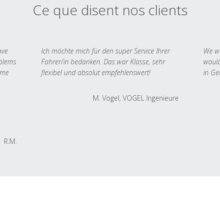
Ce que disent nos clients
ave
Ich möchte mich für den super Service Ihrer
We we
oblems
Fahrer/in bedanken. Das war Klasse, sehr
would
 me
flexibel und absolut empfehlenswert!
in Ge
M. Vogel, VOGEL Ingenieure
R.M.