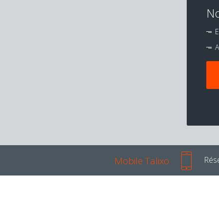
No
E
A
Mobile Talixo
Rése